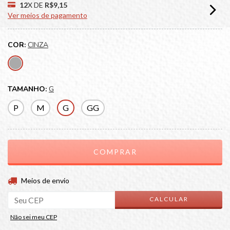
12
X DE
R$9,15
Ver meios de pagamento
COR:
CINZA
TAMANHO:
G
P
M
G
GG
ALTERAR CEP
Entregas para o CEP:
Meios de envio
CALCULAR
Não sei meu CEP